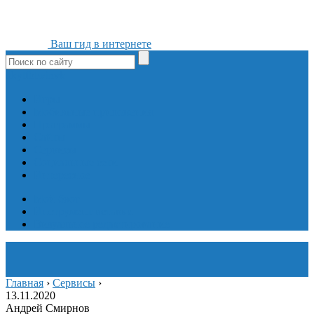
Ваш гид в интернете
ok
yt
fb
tw
in
vk
Игры
Мобильные приложения
Программы
Сайты
Сервисы
Социальные сети
Интересное
Мой блог
Инструмент вставки
Визуальное редактирование
Главная
›
Сервисы
›
13.11.2020
Андрей Смирнов