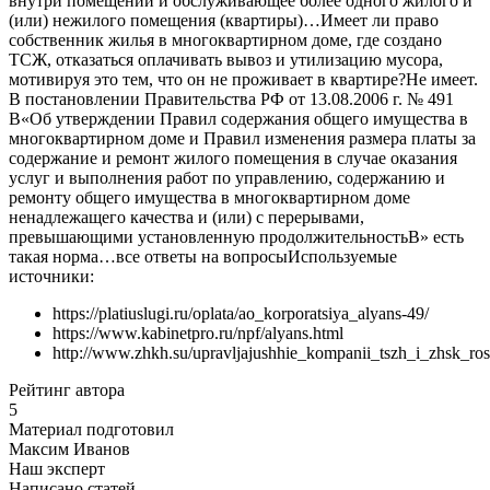
внутри помещений и обслуживающее более одного жилого и
(или) нежилого помещения (квартиры)…Имеет ли право
собственник жилья в многоквартирном доме, где создано
ТСЖ, отказаться оплачивать вывоз и утилизацию мусора,
мотивируя это тем, что он не проживает в квартире?Не имеет.
В постановлении Правительства РФ от 13.08.2006 г. № 491
В«Об утверждении Правил содержания общего имущества в
многоквартирном доме и Правил изменения размера платы за
содержание и ремонт жилого помещения в случае оказания
услуг и выполнения работ по управлению, содержанию и
ремонту общего имущества в многоквартирном доме
ненадлежащего качества и (или) с перерывами,
превышающими установленную продолжительностьВ» есть
такая норма…все ответы на вопросы
Используемые
источники:
https://platiuslugi.ru/oplata/ao_korporatsiya_alyans-49/
https://www.kabinetpro.ru/npf/alyans.html
http://www.zhkh.su/upravljajushhie_kompanii_tszh_i_zhsk_ros
Рейтинг автора
5
Материал подготовил
Максим Иванов
Наш эксперт
Написано статей