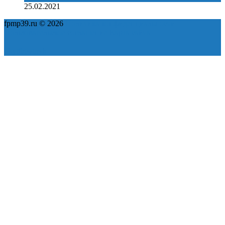
25.02.2021
fpmp39.ru © 2026
Политика конфиденциальности
Пользовательское соглашение
Карта сайта
ok
yt
fb
tw
in
vk