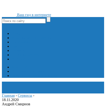
Ваш гид в интернете
ok
yt
fb
tw
in
vk
Игры
Мобильные приложения
Программы
Сайты
Сервисы
Социальные сети
Интересное
Мой блог
Инструмент вставки
Визуальное редактирование
Главная
›
Сервисы
›
18.11.2020
Андрей Смирнов