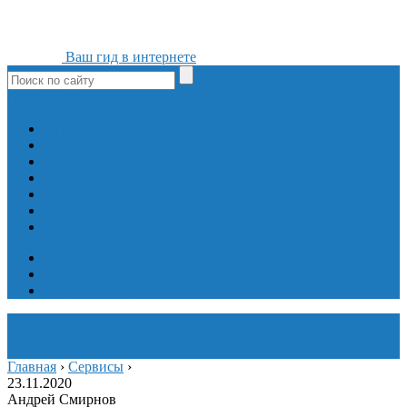
Ваш гид в интернете
ok
yt
fb
tw
in
vk
Игры
Мобильные приложения
Программы
Сайты
Сервисы
Социальные сети
Интересное
Мой блог
Инструмент вставки
Визуальное редактирование
Главная
›
Сервисы
›
23.11.2020
Андрей Смирнов