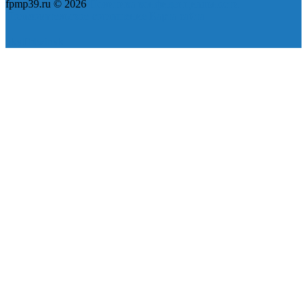
fpmp39.ru © 2026
Политика конфиденциальности
Пользовательское соглашение
Карта сайта
ok
yt
fb
tw
in
vk