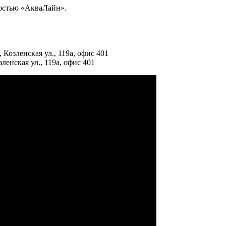
ностью «АкваЛайн».
 Козленская ул., 119а, офис 401
ленская ул., 119а, офис 401