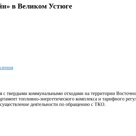
н» в Великом Устюге
вления
 с твердыми коммунальными отходами на территории Восточной
партамент топливно-энергетического комплекса и тарифного рег
осуществление деятельности по обращению с ТКО.