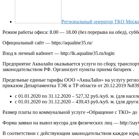
Региональный оператор ТКО Моско
Режим работы офиса: 8.00 — 18.00 (без перерыва на обед), суб
Официальный сайт — https://aqualine35.ru/
Вход в личный кабинет — http://lk.aqualine35.ru/login
Предприятие Аквалайн оказывается услуги по сбору, транспор
законодательством РФ. Организует пункты приема батареек .
Предельные единые тарифы ООО «АкваЛайн» на услугу регион
приказом Департаментка ТЭК и ТР области от 20.12.2019 №839
с 01.01.2020 по 31.12.2020 – 527,32 руб./куб. м. (для нас
с 01.01.2020 по 31.12.2020 – 439,43 руб./куб. м. (для дру
Размер платы по коммунальной услуге «Обращение с ТКО» до 11
Форма заявки на вывоз мусора для физических лиц — http://zayvk
В соответствии с действующим законодательством каждое юрид