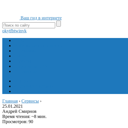
Ваш гид в интернете
ok
yt
fb
tw
in
vk
Игры
Мобильные приложения
Программы
Сайты
Сервисы
Социальные сети
Интересное
Мой блог
Инструмент вставки
Визуальное редактирование
Главная
›
Сервисы
›
25.01.2021
Андрей Смирнов
Время чтения: ~8 мин.
Просмотров: 90