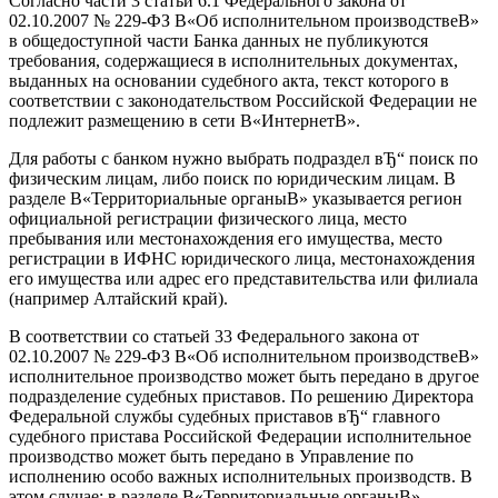
Согласно части 3 статьи 6.1 Федерального закона от
02.10.2007 № 229-ФЗ В«Об исполнительном производствеВ»
в общедоступной части Банка данных не публикуются
требования, содержащиеся в исполнительных документах,
выданных на основании судебного акта, текст которого в
соответствии с законодательством Российской Федерации не
подлежит размещению в сети В«ИнтернетВ».
Для работы с банком нужно выбрать подраздел вЂ“ поиск по
физическим лицам, либо поиск по юридическим лицам. В
разделе В«Территориальные органыВ» указывается регион
официальной регистрации физического лица, место
пребывания или местонахождения его имущества, место
регистрации в ИФНС юридического лица, местонахождения
его имущества или адрес его представительства или филиала
(например Алтайский край).
В соответствии со статьей 33 Федерального закона от
02.10.2007 № 229-ФЗ В«Об исполнительном производствеВ»
исполнительное производство может быть передано в другое
подразделение судебных приставов. По решению Директора
Федеральной службы судебных приставов вЂ“ главного
судебного пристава Российской Федерации исполнительное
производство может быть передано в Управление по
исполнению особо важных исполнительных производств. В
этом случае: в разделе В«Территориальные органыВ»