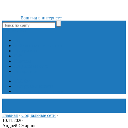
Ваш гид в интернете
ok
yt
fb
tw
in
vk
Игры
Мобильные приложения
Программы
Сайты
Сервисы
Социальные сети
Интересное
Мой блог
Инструмент вставки
Визуальное редактирование
Главная
›
Социальные сети
›
10.11.2020
Андрей Смирнов