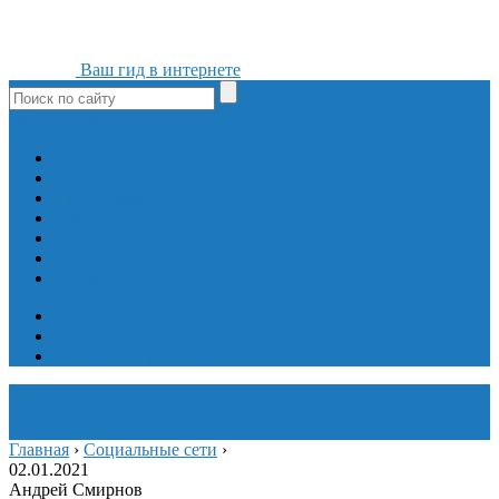
Ваш гид в интернете
ok
yt
fb
tw
in
vk
Игры
Мобильные приложения
Программы
Сайты
Сервисы
Социальные сети
Интересное
Мой блог
Инструмент вставки
Визуальное редактирование
Главная
›
Социальные сети
›
02.01.2021
Андрей Смирнов