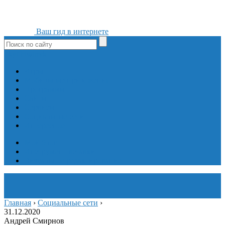
Ваш гид в интернете
ok
yt
fb
tw
in
vk
Игры
Мобильные приложения
Программы
Сайты
Сервисы
Социальные сети
Интересное
Мой блог
Инструмент вставки
Визуальное редактирование
Главная
›
Социальные сети
›
31.12.2020
Андрей Смирнов