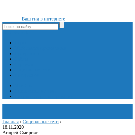
Ваш гид в интернете
ok
yt
fb
tw
in
vk
Игры
Мобильные приложения
Программы
Сайты
Сервисы
Социальные сети
Интересное
Мой блог
Инструмент вставки
Визуальное редактирование
Главная
›
Социальные сети
›
18.11.2020
Андрей Смирнов