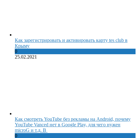
Как зарегистрировать и активировать карту tes club в
Крыму
0
25.02.2021
Как смотреть YouTube без рекламы на Android, почему
YouTube Vanced нет в Google Play, для чего нужен
microG и т.д. В
0