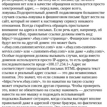
обращения нет или в качестве обращения используется просто
электронный адрес, — перед вами, скорее всего,
ловушка.Подозрительный доменВ подавляющем большинстве
случаев ссылка-ловушка в фишинговом письме будет вести на
сайт, который не имеет к настоящему сервису никакого
отношения. Всегда старайтесь обращать пристальное
внимание на адреса в письмах. Если речь идет, например, об
аукционе eBay, правильные ссылки должны иметь вид:
https://<поддомен>.ebay.com/<страница>. Фишерские ссылки
будут вести на другой домен: это может быть
«.ebay.com.customer.service.com/» или «.ebay.com-customer-
service.com/» или «.customers-ebay.com/» или даже «.eaby.com/».
Особые подозрения должны вызывать случаи, когда вместо
доменов используются просто IP-адреса, то есть цифровые
последовательности вроде «100.17.234.1».Адрес не
соответствует гиперссылкеВ письмах HTML-формата текст
ссылки и реальный адрес ссылки — это два независимых
понятия. Это значит, что если словами в письме написано
«https://www.ebay.com/», то по нажатии на такую ссылку
может открыться совсем другая страница. Чтобы проверить
это, вовсе не обязательно на ссылку нажимать — достаточно
навести на нее мышку и подождать всплывающей
подсказки.Бывают ситуации, когда ссылка выглядит вполне
правильной даже в адресной строке браузера, но фактически