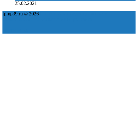
25.02.2021
fpmp39.ru © 2026
Политика конфиденциальности
Пользовательское соглашение
Карта сайта
ok
yt
fb
tw
in
vk