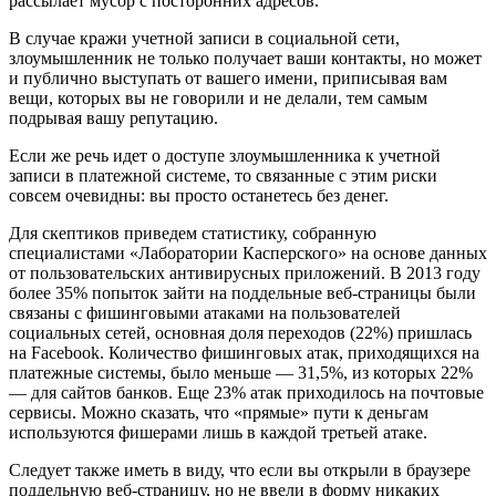
рассылает мусор с посторонних адресов.
В случае кражи учетной записи в социальной сети,
злоумышленник не только получает ваши контакты, но может
и публично выступать от вашего имени, приписывая вам
вещи, которых вы не говорили и не делали, тем самым
подрывая вашу репутацию.
Если же речь идет о доступе злоумышленника к учетной
записи в платежной системе, то связанные с этим риски
совсем очевидны: вы просто останетесь без денег.
Для скептиков приведем статистику, собранную
специалистами «Лаборатории Касперского» на основе данных
от пользовательских антивирусных приложений. В 2013 году
более 35% попыток зайти на поддельные веб-страницы были
связаны с фишинговыми атаками на пользователей
социальных сетей, основная доля переходов (22%) пришлась
на Facebook. Количество фишинговых атак, приходящихся на
платежные системы, было меньше — 31,5%, из которых 22%
— для сайтов банков. Еще 23% атак приходилось на почтовые
сервисы. Можно сказать, что «прямые» пути к деньгам
используются фишерами лишь в каждой третьей атаке.
Следует также иметь в виду, что если вы открыли в браузере
поддельную веб-страницу, но не ввели в форму никаких