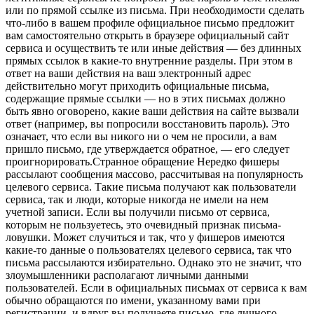
или по прямой ссылке из письма. При необходимости сделать
что-либо в вашем профиле официальное письмо предложит
вам самостоятельно открыть в браузере официальный сайт
сервиса и осуществить те или иные действия — без длинных
прямых ссылок в какие-то внутренние разделы. При этом в
ответ на ваши действия на ваш электронный адрес
действительно могут приходить официальные письма,
содержащие прямые ссылки — но в этих письмах должно
быть явно оговорено, какие ваши действия на сайте вызвали
ответ (например, вы попросили восстановить пароль). Это
означает, что если вы никого ни о чем не просили, а вам
пришло письмо, где утверждается обратное, — его следует
проигнорировать.Странное обращение Нередко фишеры
рассылают сообщения массово, рассчитывая на популярность
целевого сервиса. Такие письма получают как пользователи
сервиса, так и люди, которые никогда не имели на нем
учетной записи. Если вы получили письмо от сервиса,
которым не пользуетесь, это очевидный признак письма-
ловушки. Может случиться и так, что у фишеров имеются
какие-то данные о пользователях целевого сервиса, так что
письма рассылаются избирательно. Однако это не значит, что
злоумышленники располагают личными данными
пользователей. Если в официальных письмах от сервиса к вам
обычно обращаются по имени, указанному вами при
регистрации, и вдруг вы получаете письмо, где личного