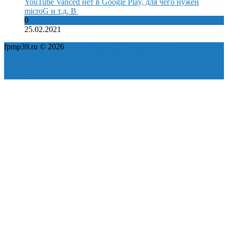
YouTube Vanced нет в Google Play, для чего нужен
microG и т.д. В
0
25.02.2021
fpmp39.ru © 2026
Политика конфиденциальности
Пользовательское соглашение
Карта сайта
ok
yt
fb
tw
in
vk