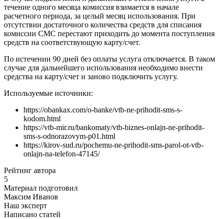
течение одного месяца комиссия взимается в начале
расчетного периода, за целый месяц использования. При
отсутствии достаточного количества средств для списания
комиссии СМС перестают приходить до момента поступления
средств на соответствующую карту/счет.
По истечении 90 дней без оплаты услуга отключается. В таком
случае для дальнейшего использования необходимо внести
средства на карту/счет и заново подключить услугу.
Используемые источники:
https://obankax.com/o-banke/vtb-ne-prihodit-sms-s-
kodom.html
https://vtb-mir.ru/bankomaty/vtb-biznes-onlajn-ne-prihodit-
sms-s-odnorazovym-p01.html
https://kirov-sud.ru/pochemu-ne-prihodit-sms-parol-ot-vtb-
onlajn-na-telefon-47145/
Рейтинг автора
5
Материал подготовил
Максим Иванов
Наш эксперт
Написано статей