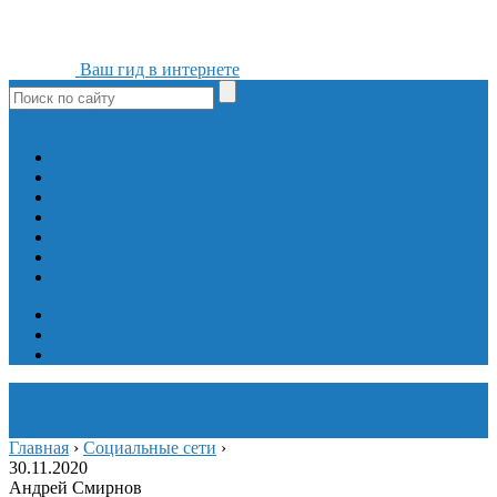
Ваш гид в интернете
ok
yt
fb
tw
in
vk
Игры
Мобильные приложения
Программы
Сайты
Сервисы
Социальные сети
Интересное
Мой блог
Инструмент вставки
Визуальное редактирование
Главная
›
Социальные сети
›
30.11.2020
Андрей Смирнов