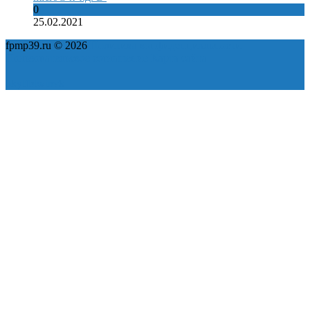
0
25.02.2021
fpmp39.ru © 2026
Политика конфиденциальности
Пользовательское соглашение
Карта сайта
ok
yt
fb
tw
in
vk