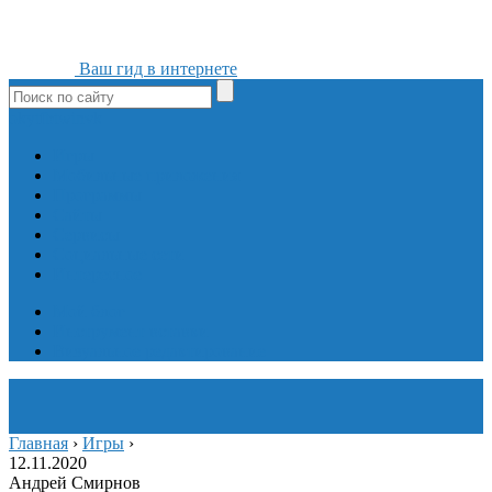
Ваш гид в интернете
ok
yt
fb
tw
in
vk
Игры
Мобильные приложения
Программы
Сайты
Сервисы
Социальные сети
Интересное
Мой блог
Инструмент вставки
Визуальное редактирование
Главная
›
Игры
›
12.11.2020
Андрей Смирнов