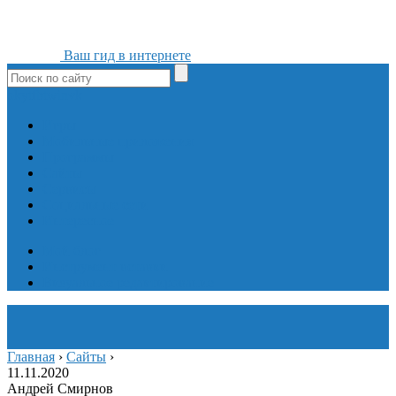
Ваш гид в интернете
ok
yt
fb
tw
in
vk
Игры
Мобильные приложения
Программы
Сайты
Сервисы
Социальные сети
Интересное
Мой блог
Инструмент вставки
Визуальное редактирование
Главная
›
Сайты
›
11.11.2020
Андрей Смирнов