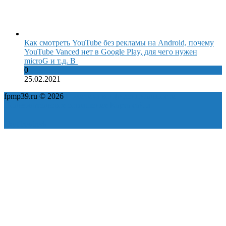
Как смотреть YouTube без рекламы на Android, почему
YouTube Vanced нет в Google Play, для чего нужен
microG и т.д. В
0
25.02.2021
fpmp39.ru © 2026
Политика конфиденциальности
Пользовательское соглашение
Карта сайта
ok
yt
fb
tw
in
vk