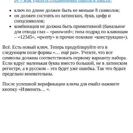
ру – Как удалить сохраненный пароль в mail.ru?
ключ по длине должен быть не меньше 8 символов;
он должен состоять из латинских, букв, цифр и
спецсимволов;
комбинация не должна быть примитивной (банальное
для отвода глаз – «password»; типа подряд по клавишам
– «12345», «qwerty» и прочие похожие «конструкции»).
Всё. Есть новый ключ. Теперь продублируйте его в
следующем поле формы «… ещё раз». Учтите, что все
символы должны соответствовать первому варианту набора.
Если вдруг маленькая буква вместо большой, не в латинском
регистре, а в русском – это будет уже ошибка. Так что будьте
предельно внимательны.
После успешной верификации ключа для емайл нажмите
кнопку «Изменить… ».