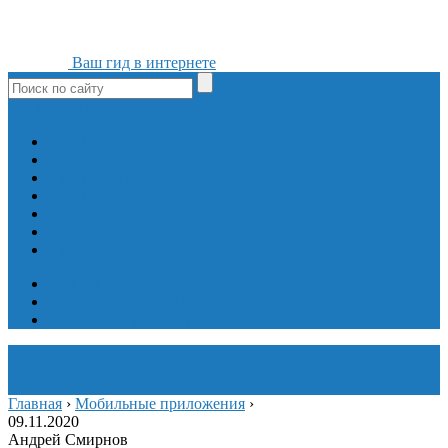
Ваш гид в интернете
ok
yt
fb
tw
in
vk
Игры
Мобильные приложения
Программы
Сайты
Сервисы
Социальные сети
Интересное
Мой блог
Инструмент вставки
Визуальное редактирование
Главная
›
Мобильные приложения
›
09.11.2020
Андрей Смирнов