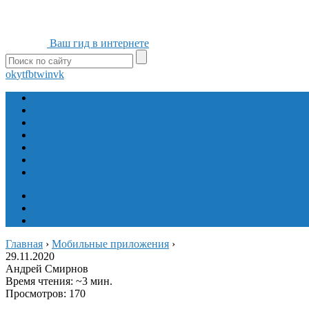
Ваш гид в интернете
ok
yt
fb
tw
in
vk
Игры
Мобильные приложения
Программы
Сайты
Сервисы
Социальные сети
Интересное
Мой блог
Инструмент вставки
Визуальное редактирование
Главная
›
Мобильные приложения
›
29.11.2020
Андрей Смирнов
Время чтения: ~3 мин.
Просмотров: 170