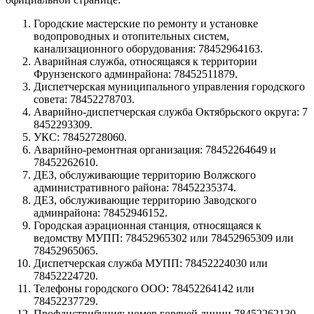
Городские мастерские по ремонту и установке
водопроводных и отопительных систем,
канализационного оборудования: 78452964163.
Аварийная служба, относящаяся к территории
Фрунзенского админрайона: 78452511879.
Диспетчерская муниципального управления городского
совета: 78452278703.
Аварийно-диспетчерская служба Октябрьского округа: 7
8452293309.
УКС: 78452728060.
Аварийно-ремонтная организация: 78452264649 и
78452262610.
ДЕЗ, обслуживающие территорию Волжского
административного района: 78452235374.
ДЕЗ, обслуживающие территорию Заводского
админрайона: 78452946152.
Городская аэрационная станция, относящаяся к
ведомству МУПП: 78452965302 или 78452965309 или
78452965065.
Диспетчерская служба МУПП: 78452224030 или
78452224720.
Телефоны городского ООО: 78452264142 или
78452237729.
Профдистрибуция: номер горячей линии 78452262130.