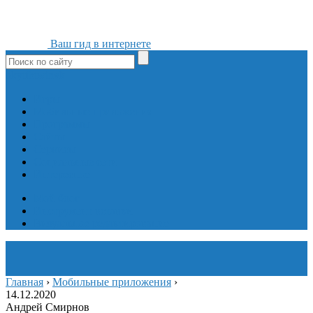
Ваш гид в интернете
ok
yt
fb
tw
in
vk
Игры
Мобильные приложения
Программы
Сайты
Сервисы
Социальные сети
Интересное
Мой блог
Инструмент вставки
Визуальное редактирование
Главная
›
Мобильные приложения
›
14.12.2020
Андрей Смирнов