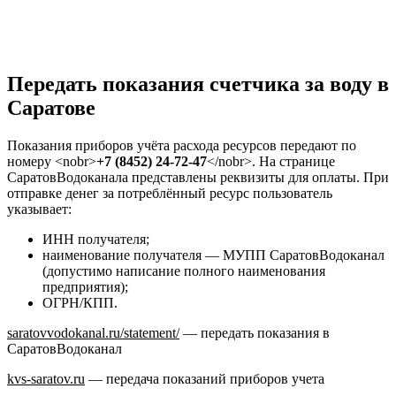
Передать показания счетчика за воду в
Саратове
Показания приборов учёта расхода ресурсов передают по
номеру <nobr>
+7 (8452) 24-72-47
</nobr>. На странице
СаратовВодоканала представлены реквизиты для оплаты. При
отправке денег за потреблённый ресурс пользователь
указывает:
ИНН получателя;
наименование получателя — МУПП СаратовВодоканал
(допустимо написание полного наименования
предприятия);
ОГРН/КПП.
saratovvodokanal.ru/statement/
— передать показания в
СаратовВодоканал
kvs-saratov.ru
— передача показаний приборов учета