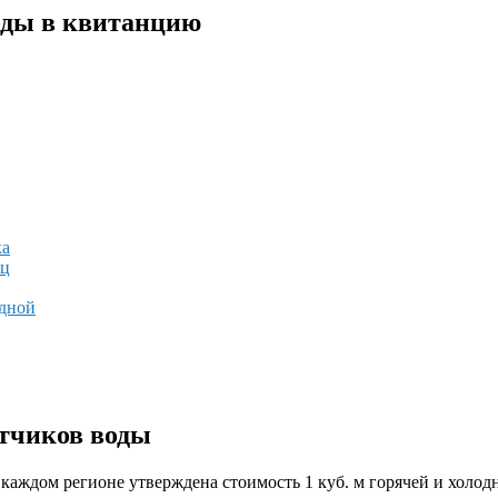
оды в квитанцию
ка
яц
одной
етчиков воды
 каждом регионе утверждена стоимость 1 куб. м горячей и холод