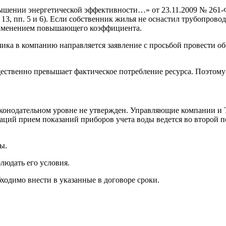
шении энергетической эффективности…» от 23.11.2009 № 261-ФЗ
т. 13, пп. 5 и 6). Если собственник жилья не оснастил трубопро
рименением повышающего коэффициента.
ка в компанию направляется заявление с просьбой провести обс
щественно превышает фактическое потребление ресурса. Поэтому 
 законодательном уровне не утвержден. Управляющие компании 
заций прием показаний приборов учета воды ведется во второй п
ы.
людать его условия.
ходимо внести в указанные в договоре сроки.