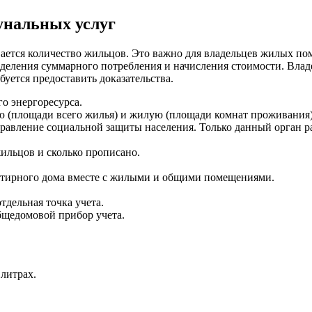
унальных услуг
ается количество жильцов. Это важно для владельцев жилых по
деления суммарного потребления и начисления стоимости. Владе
буется предоставить доказательства.
о энергоресурса.
ую (площади всего жилья) и жилую (площади комнат проживания)
равление социальной защиты населения. Только данный орган р
жильцов и сколько прописано.
ртирного дома вместе с жилыми и общими помещениями.
дельная точка учета.
бщедомовой прибор учета.
литрах.