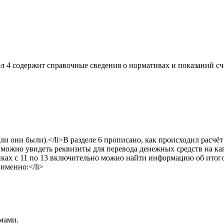
л 4 содержит справочные сведения о нормативах и показаний сч
ли они были).</li>В разделе 6 прописано, как происходил расчё
8 можно увидеть реквизиты для перевода денежных средств на ка
биках с 11 по 13 включительно можно найти информацию об итог
именно:</li>
мами.