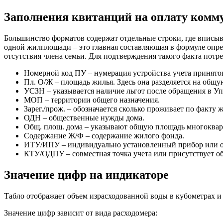
Заполнения квитанций на оплату комм
Большинство форматов содержат отдельные строки, где вписыв
одной жилплощади – это главная составляющая в формуле опре
отсутствия члена семьи. Для подтверждения такого факта потре
Номерной код ПУ – нумерация устройства учета принятог
Пл. О/Ж – площадь жилья. Здесь она разделяется на общ
УСЗН – указывается наличие льгот после обращения в Уп
МОП – территории общего назначения.
Зарег./прож. – обозначается сколько проживает по факту 
ОДН – общественные нужды дома.
Общ. площ. дома – указывают общую площадь многоква
Содержание Ж/Ф – содержание жилого фонда.
ИТУ/ИПУ – индивидуально установленный прибор или от
КТУ/ОДПУ – совместная точка учета или присутствует о
Значение цифр на индикаторе
Табло отображает объем израсходованной воды в кубометрах и 
Значение цифр зависит от вида расходомера: