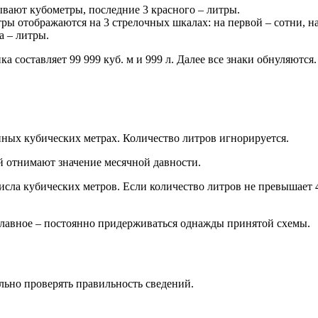
вают кубометры, последние 3 красного – литры.
ы отображаются на 3 стрелочных шкалах: на первой – сотни, на 
а – литры.
 составляет 99 999 куб. м и 999 л. Далее все знаки обнуляются.
нных кубических метрах. Количество литров игнорируется.
ой отнимают значение месячной давности.
сла кубических метров. Если количество литров не превышает 49
Главное – постоянно придерживаться однажды принятой схемы.
льно проверять правильность сведений.