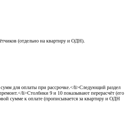
ётчиков (отдельно на квартиру и ОДН).
т сумм для оплаты при рассрочке.</li>Следующий раздел
премонт.</li>Столбики 9 и 10 показывают перерасчёт (его
овой сумме к оплате (прописывается за квартиру и ОДН