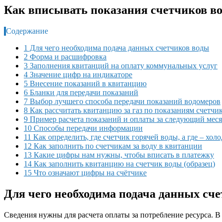
Как вписывать показания счетчиков в
Содержание
1 Для чего необходима подача данных счетчиков воды
2 Форма и расшифровка
3 Заполнения квитанций на оплату коммунальных услуг
4 Значение цифр на индикаторе
5 Внесение показаний в квитанцию
6 Бланки для передачи показаний
7 Выбор лучшего способа передачи показаний водомеров
8 Как рассчитать квитанцию за газ по показаниям счетчи
9 Пример расчета показаний и оплаты за следующий мес
10 Способы передачи информации
11 Как определить, где счетчик горячей воды, а где – хол
12 Как заполнить по счетчикам за воду в квитанции
13 Какие цифры нам нужны, чтобы вписать в платежку
14 Как заполнить квитанцию на счетчик воды (образец)
15 Что означают цифры на счётчике
Для чего необходима подача данных сч
Сведения нужны для расчета оплаты за потребление ресурса. В