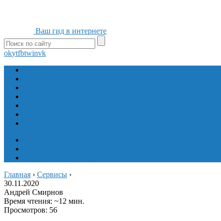
Ваш гид в интернете
ok
yt
fb
tw
in
vk
Игры
Мобильные приложения
Программы
Сайты
Сервисы
Социальные сети
Интересное
Мой блог
Инструмент вставки
Визуальное редактирование
Главная
›
Сервисы
›
30.11.2020
Андрей Смирнов
Время чтения: ~12 мин.
Просмотров: 56