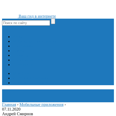
Ваш гид в интернете
ok
yt
fb
tw
in
vk
Игры
Мобильные приложения
Программы
Сайты
Сервисы
Социальные сети
Интересное
Мой блог
Инструмент вставки
Визуальное редактирование
Главная
›
Мобильные приложения
›
07.11.2020
Андрей Смирнов