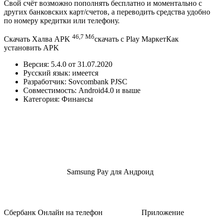
Свой счёт возможно пополнять бесплатно и моментально с
других банковских карт/счетов, а переводить средства удобно
по номеру кредитки или телефону.
46,7 Мб
Скачать Халва APK
скачать с Play МаркетКак
установить APK
Версия:
5.4.0
от
31.07.2020
Русский язык:
имеется
Разработчик:
Sovcombank PJSC
Совместимость:
Android
4.0 и выше
Категория:
Финансы
Samsung Pay для Андроид
Сбербанк Онлайн на телефон
Приложение