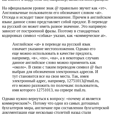
На официальном уровне знак @ правильно звучит как «эт».
Англоязычные пользователи его обозначают словом «at».
Отсюда и исходит такое произношение. Причем в английском
языке данное слово представляет собой предлог. В переводе
на русский он может иметь разное значение. Это напрямую
зависит от построенной фразы. Поэтому в стандартных
кодировках символ «собака» указан, как «коммерческое at».
Английское «at» в переводе на русский язык
означает указание местоположения. Однако его
еще можно использовать в качестве предлога,
например, «в», «по», «на», а в некоторых случаях
данное английское слово можно применить как
«около». В связи с таким переводом символ @ был
выбран для обозначения электронных адресов. И
тут становится все на свои места. Так, имея
электронный адрес, например, 12751013@mail.ru,
его можно разложить по полочкам: пользователь,
имя которого 12751013, на сервере mail.ru.
Однако нужно вернуться к вопросу: «почему at является
коммерческим?». Потому что одни из самых дотошных
бухгалтеров мира, англичане при составлении бухгалтерской
документации еще несколько столетий назад стали