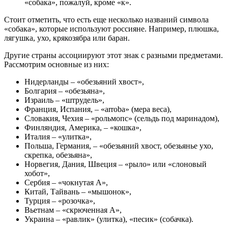
«собака», пожалуй, кроме «к».
Стоит отметить, что есть еще несколько названий символа
«собака», которые используют россияне. Например, плюшка,
лягушка, ухо, крякозябра или баран.
Другие страны ассоциируют этот знак с разными предметами.
Рассмотрим основные из них:
Нидерланды – «обезьяний хвост»,
Болгария – «обезьяна»,
Израиль – «штрудель»,
Франция, Испания, – «arroba» (мера веса),
Словакия, Чехия – «рольмопс» (сельдь под маринадом),
Финляндия, Америка, – «кошка»,
Италия – «улитка»,
Польша, Германия, – «обезьяний хвост, обезьянье ухо,
скрепка, обезьяна»,
Норвегия, Дания, Швеция – «рыло» или «слоновый
хобот»,
Сербия – «чокнутая A»,
Китай, Тайвань – «мышонок»,
Турция – «розочка»,
Вьетнам – «скрюченная A»,
Украина – «равлик» (улитка), «песик» (собачка).