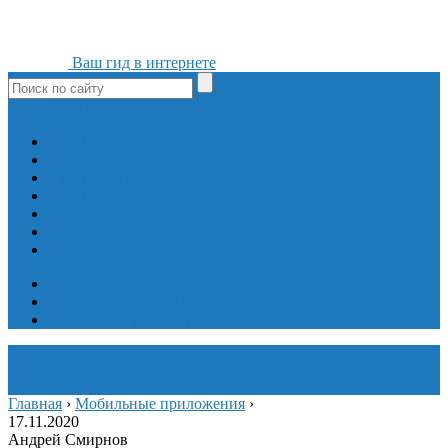
Ваш гид в интернете
ok
yt
fb
tw
in
vk
Игры
Мобильные приложения
Программы
Сайты
Сервисы
Социальные сети
Интересное
Мой блог
Инструмент вставки
Визуальное редактирование
Главная
›
Мобильные приложения
›
17.11.2020
Андрей Смирнов