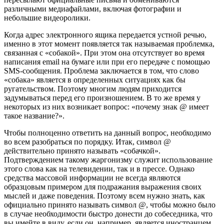
различными медиафайлами, включая фотографии и
небольшие видеоролики.
Когда адрес электронного ящика передается устной речью,
именно в этот момент появляется так называемая проблемка,
связанная с «собакой». При этом она отсутствует во время
написания email на бумаге или при его передаче с помощью
SMS-сообщения. Проблема заключается в том, что слово
«собака» является в определенных ситуациях как бы
ругательством. Поэтому многим людям приходится
задумываться перед его произношением. В то же время у
некоторых из них возникает вопрос: «почему знак @ имеет
такое название?».
Чтобы полноценно ответить на данный вопрос, необходимо
во всем разобраться по порядку. Итак, символ @
действительно принято называть «собачкой».
Подтверждением такому жаргонизму служит использование
этого слова как на телевидении, так и в прессе. Однако
средства массовой информации не всегда являются
образцовым примером для подражания выражения своих
мыслей и даже поведения. Поэтому всем нужно знать, как
официально принято называть символ @, чтобы можно было
в случае необходимости быстро донести до собеседника, что
вы имейте в виду, если он, например, является иностранцем.