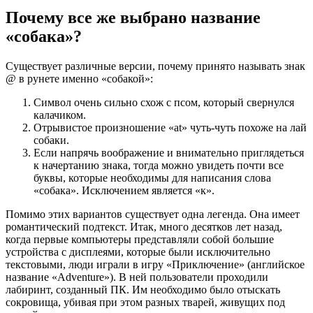
Почему все же выбрано название
«собака»?
Существует различные версии, почему принято называть знак
@ в рунете именно «собакой»:
Символ очень сильно схож с псом, который свернулся
калачиком.
Отрывистое произношение «at» чуть-чуть похоже на лай
собаки.
Если напрячь воображение и внимательно приглядеться
к начертанию знака, тогда можно увидеть почти все
буквы, которые необходимы для написания слова
«собака». Исключением является «к».
Помимо этих вариантов существует одна легенда. Она имеет
романтический подтекст. Итак, много десятков лет назад,
когда первые компьютеры представляли собой большие
устройства с дисплеями, которые были исключительно
текстовыми, люди играли в игру «Приключение» (английское
название «Adventure»). В ней пользователи проходили
лабиринт, созданный ПК. Им необходимо было отыскать
сокровища, убивая при этом разных тварей, живущих под