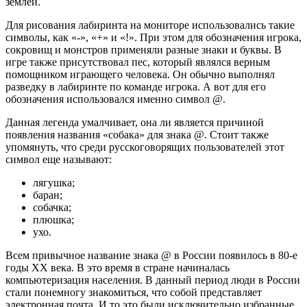
землей.
Для рисования лабиринта на мониторе использовались такие
символы, как «-», «+» и «!». При этом для обозначения игрока,
сокровищ и монстров применяли разные знаки и буквы. В
игре также присутствовал пес, который являлся верным
помощником играющего человека. Он обычно выполнял
разведку в лабиринте по команде игрока. А вот для его
обозначения использовался именно символ @.
Данная легенда умалчивает, она ли является причиной
появления названия «собака» для знака @. Стоит также
упомянуть, что среди русскоговорящих пользователей этот
символ еще называют:
лягушка;
баран;
собачка;
плюшка;
ухо.
Всем привычное название знака @ в России появилось в 80-е
годы XX века. В это время в стране начиналась
компьютеризация населения. В данный период люди в России
стали понемногу знакомиться, что собой представляет
электронная почта. И то это были исключительно избранные