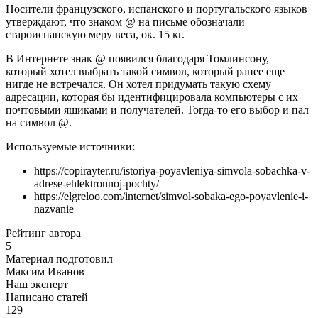
Носители французского, испанского и португальского языков
утверждают, что знаком @ на письме обозначали
староиспанскую меру веса, ок. 15 кг.
В Интернете знак @ появился благодаря Томлинсону,
который хотел выбрать такой символ, который ранее еще
нигде не встречался. Он хотел придумать такую схему
адресации, которая бы идентифицировала компьютеры с их
почтовыми ящиками и получателей. Тогда-то его выбор и пал
на символ @.
Используемые источники:
https://copirayter.ru/istoriya-poyavleniya-simvola-sobachka-v-
adrese-ehlektronnoj-pochty/
https://elgreloo.com/internet/simvol-sobaka-ego-poyavlenie-i-
nazvanie
Рейтинг автора
5
Материал подготовил
Максим Иванов
Наш эксперт
Написано статей
129