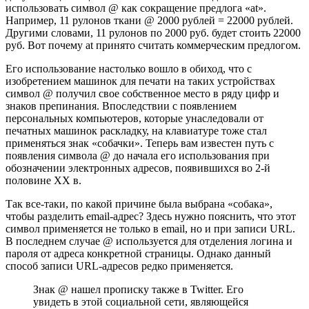
использовать символ @ как сокращение предлога «at».
Например, 11 рулонов ткани @ 2000 рублей = 22000 рублей.
Другими словами, 11 рулонов по 2000 руб. будет стоить 22000
руб. Вот почему at принято считать коммерческим предлогом.
Его использование настолько вошло в обиход, что с
изобретением машинок для печати на таких устройствах
символ @ получил свое собственное место в ряду цифр и
знаков препинания. Впоследствии с появлением
персональных компьютеров, которые унаследовали от
печатных машинок раскладку, на клавиатуре тоже стал
применяться знак «собачки». Теперь вам известен путь с
появления символа @ до начала его использования при
обозначении электронных адресов, появившихся во 2-й
половине XX в.
Так все-таки, по какой причине была выбрана «собака»,
чтобы разделить email-адрес? Здесь нужно пояснить, что этот
символ применяется не только в email, но и при записи URL.
В последнем случае @ используется для отделения логина и
пароля от адреса конкретной страницы. Однако данный
способ записи URL-адресов редко применяется.
Знак @ нашел прописку также в Twitter. Его
увидеть в этой социальной сети, являющейся