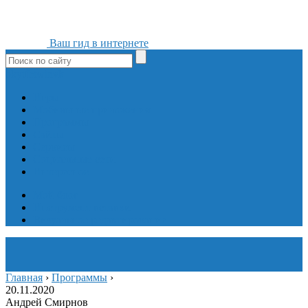
Ваш гид в интернете
ok
yt
fb
tw
in
vk
Игры
Мобильные приложения
Программы
Сайты
Сервисы
Социальные сети
Интересное
Мой блог
Инструмент вставки
Визуальное редактирование
Главная
›
Программы
›
20.11.2020
Андрей Смирнов