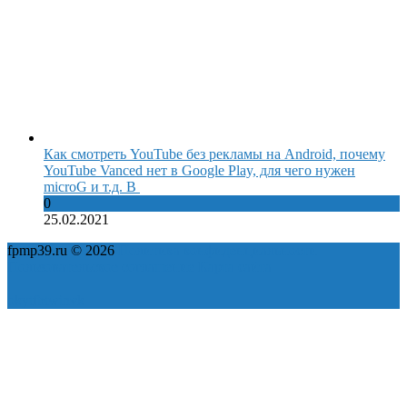
Как смотреть YouTube без рекламы на Android, почему
YouTube Vanced нет в Google Play, для чего нужен
microG и т.д. В
0
25.02.2021
fpmp39.ru © 2026
Политика конфиденциальности
Пользовательское соглашение
Карта сайта
ok
yt
fb
tw
in
vk