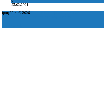
0
25.02.2021
fpmp39.ru © 2026
Политика конфиденциальности
Пользовательское соглашение
Карта сайта
ok
yt
fb
tw
in
vk