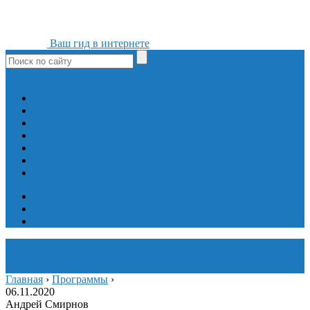
Ваш гид в интернете
ok
yt
fb
tw
in
vk
Игры
Мобильные приложения
Программы
Сайты
Сервисы
Социальные сети
Интересное
Мой блог
Инструмент вставки
Визуальное редактирование
Главная
›
Программы
›
06.11.2020
Андрей Смирнов