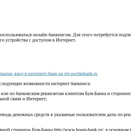
 воспользоваться онлайн банкингом. Для этого потребуется подт
о устройства с доступом в Интернет.
рация, вход в интернет-банк на my.pochtabank.ru
 следующие возможности интернет банкинга:
 или по банковским реквизитам клиентам Бум-Банка и сторонни
ной связи и Интернет;
евода денежных средств в указанные пользователем даты по рек
лавной страницы Бум-Банка http://www.boom-bank.ru/, в основном