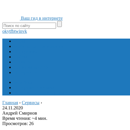
Ваш гид в интернете
ok
yt
fb
tw
in
vk
Игры
Мобильные приложения
Программы
Сайты
Сервисы
Социальные сети
Интересное
Мой блог
Инструмент вставки
Визуальное редактирование
Главная
›
Сервисы
›
24.11.2020
Андрей Смирнов
Время чтения: ~4 мин.
Просмотров: 26