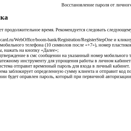
Восстановление пароля от личног
нка
ает продолжительное время. Рекомендуется следовать следующем
ard.ru/WebOffice/boom-bank/Registration/RegisterStepOne и кликн
обильного телефона (10 символов после «+7»), номер пластиков
, нажать на кнопку «Далее»;
дтверждение в смс сообщении на указанный номер мобильного т
латежному инструменту для упрощения работы в личном кабинет
система отправит временный пароль для входа в личный кабинет.
тема заблокирует определенную сумму клиента и отправит код п
нии будет оправлен пароль, который при первичной авторизации