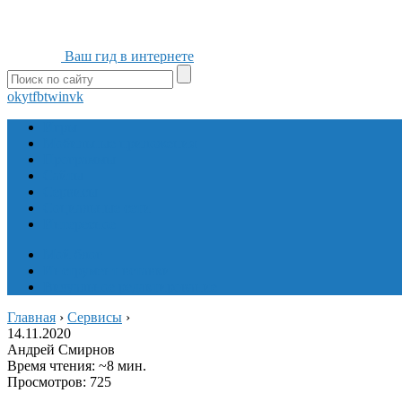
Ваш гид в интернете
ok
yt
fb
tw
in
vk
Игры
Мобильные приложения
Программы
Сайты
Сервисы
Социальные сети
Интересное
Мой блог
Инструмент вставки
Визуальное редактирование
Главная
›
Сервисы
›
14.11.2020
Андрей Смирнов
Время чтения: ~8 мин.
Просмотров: 725