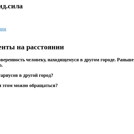
ид.сила
нии
енты на расстоянии
оверенность человеку, находящемуся в другом городе. Раньш
о.
ариусов в другой город?
ри этом можно обращаться?