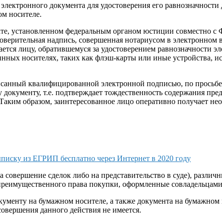
е электронного документа для удостоверения его равнозначност
ом носителе.
ате, установленном федеральным органом юстиции совместно с
товерительная надпись, совершенная нотариусом в электронном
тся лицу, обратившемуся за удостоверением равнозначности эл
нных носителях, таких как флэш-карты или иные устройства, ис
санный квалифицированной электронной подписью, по просьбе з
 документу, т.е. подтверждает тождественность содержания пр
 Таким образом, заинтересованное лицо оперативно получает н
писку из ЕГРИП бесплатно через Интернет в 2020 году
 совершение сделок либо на представительство в суде), различн
и преимущественного права покупки, оформленные совладельцам
кументу на бумажном носителе, а также документа на бумажном
совершения данного действия не имеется.