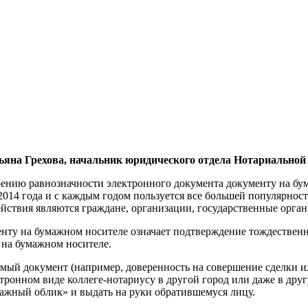
ьяна Грехова, начальник юридического отдела Нотариальной
ению равнозначности электронного документа документу на бум
2014 года и с каждым годом пользуется все большей популярнос
йствия являются граждане, организации, государственные орга
енту на бумажном носителе означает подтверждение тождествен
 на бумажном носителе.
мый документ (например, доверенность на совершение сделки и
тронном виде коллеге-нотариусу в другой город или даже в дру
мажный облик» и выдать на руки обратившемуся лицу.