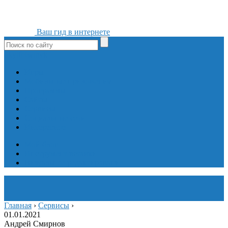
Ваш гид в интернете
ok
yt
fb
tw
in
vk
Игры
Мобильные приложения
Программы
Сайты
Сервисы
Социальные сети
Интересное
Мой блог
Инструмент вставки
Визуальное редактирование
Главная
›
Сервисы
›
01.01.2021
Андрей Смирнов