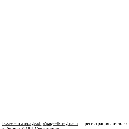
lk.sev-eirc.ru/page.php?page=lk-reg-nach
— регистрация личного
кабинета ЕИРЦ Севастополь