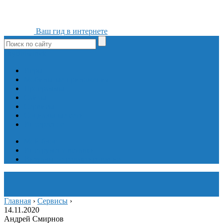
Ваш гид в интернете
ok
yt
fb
tw
in
vk
Игры
Мобильные приложения
Программы
Сайты
Сервисы
Социальные сети
Интересное
Мой блог
Инструмент вставки
Визуальное редактирование
Главная
›
Сервисы
›
14.11.2020
Андрей Смирнов