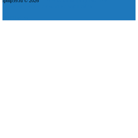
fpmp39.ru © 2026
Политика конфиденциальности
Пользовательское соглашение
Карта сайта
ok
yt
fb
tw
in
vk