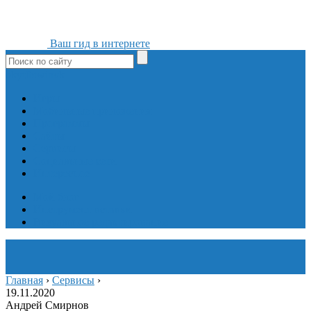
Ваш гид в интернете
ok
yt
fb
tw
in
vk
Игры
Мобильные приложения
Программы
Сайты
Сервисы
Социальные сети
Интересное
Мой блог
Инструмент вставки
Визуальное редактирование
Главная
›
Сервисы
›
19.11.2020
Андрей Смирнов