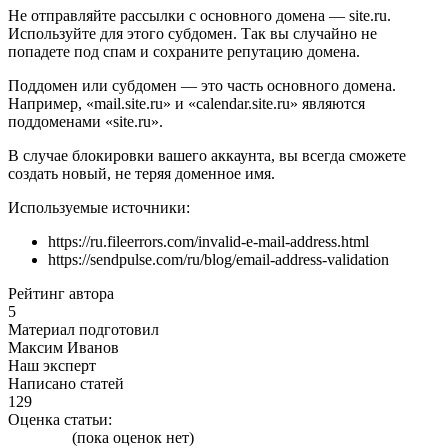
Не отправляйте рассылки с основного домена — site.ru.
Используйте для этого субдомен. Так вы случайно не
попадете под спам и сохраните репутацию домена.
Поддомен или субдомен — это часть основного домена.
Например, «mail.site.ru» и «calendar.site.ru» являются
поддоменами «site.ru».
В случае блокировки вашего аккаунта, вы всегда сможете
создать новый, не теряя доменное имя.
Используемые источники:
https://ru.fileerrors.com/invalid-e-mail-address.html
https://sendpulse.com/ru/blog/email-address-validation
Рейтинг автора
5
Материал подготовил
Максим Иванов
Наш эксперт
Написано статей
129
Оценка статьи:
(пока оценок нет)