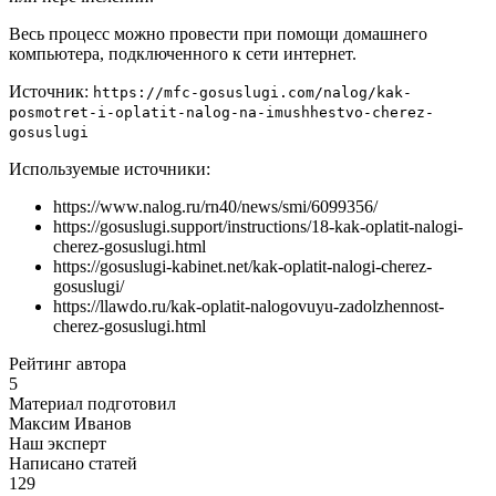
Весь процесс можно провести при помощи домашнего
компьютера, подключенного к сети интернет.
Источник:
https://mfc-gosuslugi.com/nalog/kak-
posmotret-i-oplatit-nalog-na-imushhestvo-cherez-
gosuslugi
Используемые источники:
https://www.nalog.ru/rn40/news/smi/6099356/
https://gosuslugi.support/instructions/18-kak-oplatit-nalogi-
cherez-gosuslugi.html
https://gosuslugi-kabinet.net/kak-oplatit-nalogi-cherez-
gosuslugi/
https://llawdo.ru/kak-oplatit-nalogovuyu-zadolzhennost-
cherez-gosuslugi.html
Рейтинг автора
5
Материал подготовил
Максим Иванов
Наш эксперт
Написано статей
129