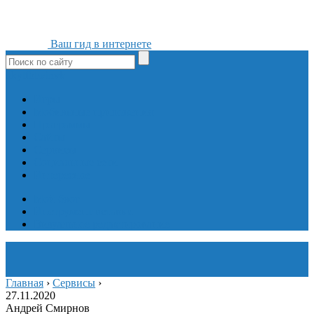
Ваш гид в интернете
ok
yt
fb
tw
in
vk
Игры
Мобильные приложения
Программы
Сайты
Сервисы
Социальные сети
Интересное
Мой блог
Инструмент вставки
Визуальное редактирование
Главная
›
Сервисы
›
27.11.2020
Андрей Смирнов