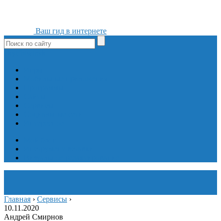
Ваш гид в интернете
ok
yt
fb
tw
in
vk
Игры
Мобильные приложения
Программы
Сайты
Сервисы
Социальные сети
Интересное
Мой блог
Инструмент вставки
Визуальное редактирование
Главная
›
Сервисы
›
10.11.2020
Андрей Смирнов