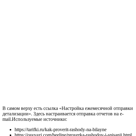
В самом верху есть ссылка
«Настройка ежемесячной отправки
детализации»
. Здесь настраивается отправка отчетов на e-
mail.
Используемые источники:
https://tarifki.ru/kak-proverit-rashody-na-bilayne
https://osvyazi.com/beeline/proverka-rashodov-i-spisanij.html