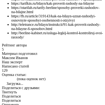
https://tarifkin.ru/bilayn/kak-proverit-rashody-na-bilayne
https://otarifah.ru/tarify-beeline/sposoby-proverki-rashodov-
na-bilajne.html
https://fb.ru/article/319143/kak-na-bilayn-uznat-rashodyi-
osnovnyie-sposobyi-osobennosti-i-otzyivyi
http://teletrance.ru/bilayn/instrukcii/91-kak-proverit-rashody-
na-bilayne-6-sposobov.html
http://beeline-kabinet.ru/usluga-legkij-kontrol-kontroliruj-svoi-
rasxody/
Рейтинг автора
5
Материал подготовил
Максим Иванов
Наш эксперт
Написано статей
129
Оценка статьи:
(пока оценок нет)
Загрузка...
Поделиться с друзьями:
Твитнуть
Поделиться
Поделиться
Отправить