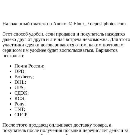
Наложенный платеж на Авито. © Elnur_ / depositphotos.com
Этот способ удобен, если продавец и покупатель находятся
далеко друг от друга и личная встреча невозможна. Для этого
участники сделки договариваются о том, каким почтовым
сервисом им удобнее будет воспользоваться. Вариантов
несколько:
Почта России;
DPD;
Boxberry;
DHL;
UPS;
СДЭК;
КСЭ;
Pony;
TNT;
СПСР.
После этого продавец оплачивает доставку товара, а
покупатель после получения посылки перечисляет деньги за