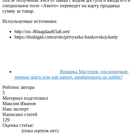
После получения SMS от банка с кодом доступа и ввода его в
специальное поле «Авито» переведет на карту продавца
сумму за товар.
Используемые источники:
http://xn--80aag4aath5ah.net/
https://doskigid.com/avito/privyazka-bankovskoj-karty
Ярмарка Мастеров для новичков:
первые шаги или как начать зарабатывать на хобби?
Рейтинг автора
5
Материал подготовил
Максим Иванов
Наш эксперт
Написано статей
129
Оценка статьи:
(пока оценок нет)