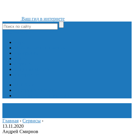
Ваш гид в интернете
ok
yt
fb
tw
in
vk
Игры
Мобильные приложения
Программы
Сайты
Сервисы
Социальные сети
Интересное
Мой блог
Инструмент вставки
Визуальное редактирование
Главная
›
Сервисы
›
13.11.2020
Андрей Смирнов