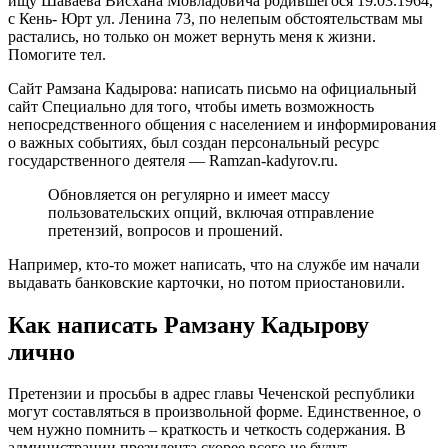
ищу Шаваева Висхана Мовладовича родившегося 19.03.1964,
с Кень- Юрт ул. Ленина 73, по нелепым обстоятельствам мы
растались, но только он может вернуть меня к жизни.
Помогите тел.
Сайт Рамзана Кадырова: написать письмо на официальный
сайт Специально для того, чтобы иметь возможность
непосредственного общения с населением и информирования
о важных событиях, был создан персональный ресурс
государственного деятеля — Ramzan-kadyrov.ru.
Обновляется он регулярно и имеет массу
пользовательских опций, включая отправление
претензий, вопросов и прошений.
Например, кто-то может написать, что на службе им начали
выдавать банковские карточки, но потом приостановили.
Как написать Рамзану Кадырову
лично
Претензии и просьбы в адрес главы Чеченской республики
могут составляться в произвольной форме. Единственное, о
чем нужно помнить – краткость и четкость содержания. В
администрации президента скорее всего не будут