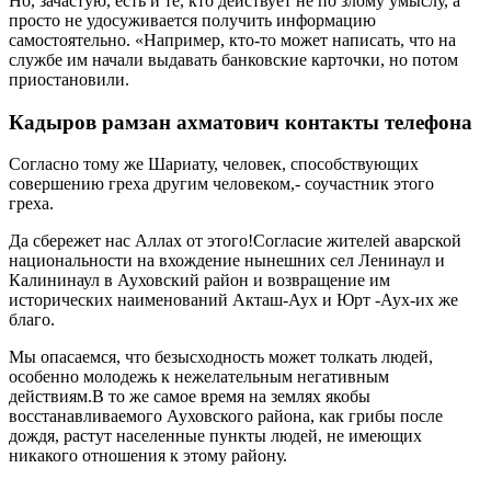
Но, зачастую, есть и те, кто действует не по злому умыслу, а
просто не удосуживается получить информацию
самостоятельно. «Например, кто-то может написать, что на
службе им начали выдавать банковские карточки, но потом
приостановили.
Кадыров рамзан ахматович контакты телефона
Согласно тому же Шариату, человек, способствующих
совершению греха другим человеком,- соучастник этого
греха.
Да сбережет нас Аллах от этого!Согласие жителей аварской
национальности на вхождение нынешних сел Ленинаул и
Калининаул в Ауховский район и возвращение им
исторических наименований Акташ-Аух и Юрт -Аух-их же
благо.
Мы опасаемся, что безысходность может толкать людей,
особенно молодежь к нежелательным негативным
действиям.В то же самое время на землях якобы
восстанавливаемого Ауховского района, как грибы после
дождя, растут населенные пункты людей, не имеющих
никакого отношения к этому району.