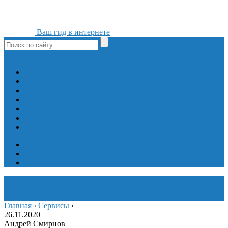
Ваш гид в интернете
ok
yt
fb
tw
in
vk
Игры
Мобильные приложения
Программы
Сайты
Сервисы
Социальные сети
Интересное
Мой блог
Инструмент вставки
Визуальное редактирование
Главная
›
Сервисы
›
26.11.2020
Андрей Смирнов