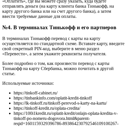
«Оплатить», где вы можете сразу указать, куда будете
отправлять деньги (на карту клиента банка Тинькофф, на
карту другого банка или на счет другого банка), а затем
ввести требуемые данные для оплаты.
№4. В терминалах Тинькофф и его партнеров
В терминалах Тинькофф перевод с карты на карту
осуществляется по стандартной схеме. Вставьте карту, введите
свой секретный PIN-код, выберите в меню раздел
«Перевести», а затем укажите реквизиты получателя.
Более подробно о том, как произвести перевод с карты
Тинькофф на карту Сбербанка, можно почитать в другой
статье.
Используемые источники:
https://tinkoff-cabinet.ru/
https://tinbankinfo.com/oplatit-kredit-tinkoff
https://lk-tinkoff.ru/tinkoff-perevod-s-karty-na-kartu/
https://tinkoff-kredit.ru/oplata-credita/
https://100i1kredit.ru/oplatit-kredit/onlajn-oplata-kredita-v-
tinkoff-po-nomeru-dogovora.html&parent-
reqid=1601159329396786-893864230792546109100267-