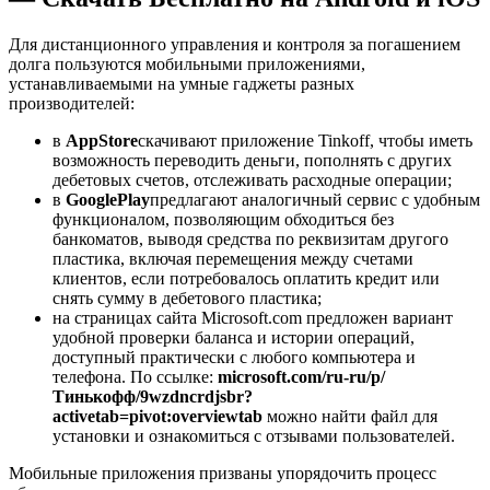
Для дистанционного управления и контроля за погашением
долга пользуются мобильными приложениями,
устанавливаемыми на умные гаджеты разных
производителей:
в
AppStore
скачивают приложение Tinkoff, чтобы иметь
возможность переводить деньги, пополнять с других
дебетовых счетов, отслеживать расходные операции;
в
GooglePlay
предлагают аналогичный сервис с удобным
функционалом, позволяющим обходиться без
банкоматов, выводя средства по реквизитам другого
пластика, включая перемещения между счетами
клиентов, если потребовалось оплатить кредит или
снять сумму в дебетового пластика;
на страницах сайта Microsoft.com предложен вариант
удобной проверки баланса и истории операций,
доступный практически с любого компьютера и
телефона. По ссылке:
microsoft.com/ru-ru/p/
Тинькофф/9wzdncrdjsbr?
activetab=pivot:overviewtab
можно найти файл для
установки и ознакомиться с отзывами пользователей.
Мобильные приложения призваны упорядочить процесс