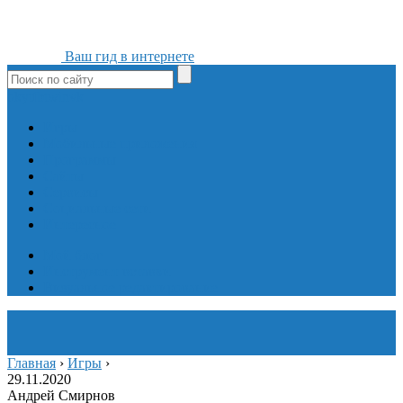
Ваш гид в интернете
ok
yt
fb
tw
in
vk
Игры
Мобильные приложения
Программы
Сайты
Сервисы
Социальные сети
Интересное
Мой блог
Инструмент вставки
Визуальное редактирование
Главная
›
Игры
›
29.11.2020
Андрей Смирнов