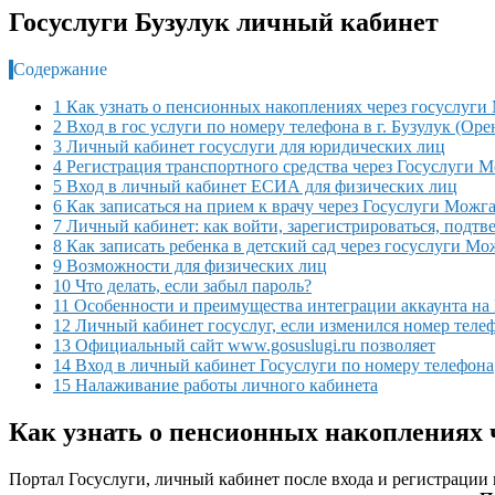
Госуслуги Бузулук личный кабинет
Содержание
1 Как узнать о пенсионных накоплениях через госуслуги
2 Вход в гос услуги по номеру телефона в г. Бузулук (Оре
3 Личный кабинет госуслуги для юридических лиц
4 Регистрация транспортного средства через Госуслуги 
5 Вход в личный кабинет ЕСИА для физических лиц
6 Как записаться на прием к врачу через Госуслуги Можг
7 Личный кабинет: как войти, зарегистрироваться, подтв
8 Как записать ребенка в детский сад через госуслуги Мо
9 Возможности для физических лиц
10 Что делать, если забыл пароль?
11 Особенности и преимущества интеграции аккаунта на
12 Личный кабинет госуслуг, если изменился номер теле
13 Официальный сайт www.gosuslugi.ru позволяет
14 Вход в личный кабинет Госуслуги по номеру телефона
15 Налаживание работы личного кабинета
Как узнать о пенсионных накоплениях 
Портал Госуслуги, личный кабинет после входа и регистраци