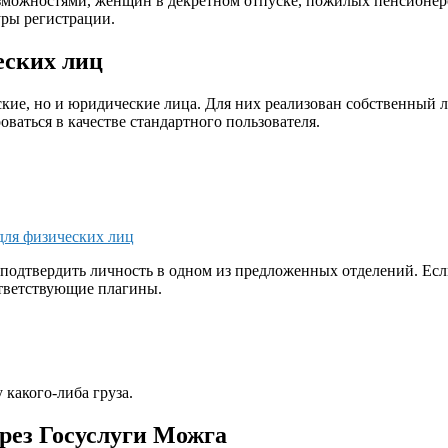
можностями, женщин в декретном отпуске, пожилых пенсионеров
уры регистрации.
еских лиц
еские, но и юридические лица. Для них реализован собственны
ваться в качестве стандартного пользователя.
для физических лиц
одтвердить личность в одном из предложенных отделений. Если 
ответствующие плагины.
какого-либа груза.
ерез Госуслуги Можга