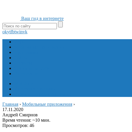
Ваш гид в интернете
ok
yt
fb
tw
in
vk
Игры
Мобильные приложения
Программы
Сайты
Сервисы
Социальные сети
Интересное
Мой блог
Инструмент вставки
Визуальное редактирование
Главная
›
Мобильные приложения
›
17.11.2020
Андрей Смирнов
Время чтения: ~10 мин.
Просмотров: 46