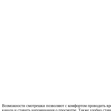
Возможности смотрешки позволяют с комфортом проводить вре
канала и ставить напоминания о просмотре. Также удобно стави