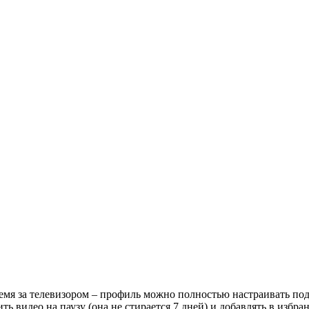
мя за телевизором – профиль можно полностью настраивать под
ть видео на паузу (она не стирается 7 дней) и добавлять в изб