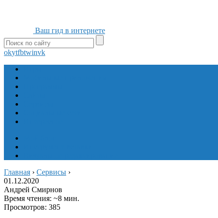
Ваш гид в интернете
ok
yt
fb
tw
in
vk
Игры
Мобильные приложения
Программы
Сайты
Сервисы
Социальные сети
Интересное
Мой блог
Инструмент вставки
Визуальное редактирование
Главная
›
Сервисы
›
01.12.2020
Андрей Смирнов
Время чтения: ~8 мин.
Просмотров: 385