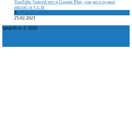
YouTube Vanced нет в Google Play, для чего нужен
microG и т.д. В
0
25.02.2021
fpmp39.ru © 2026
Политика конфиденциальности
Пользовательское соглашение
Карта сайта
ok
yt
fb
tw
in
vk