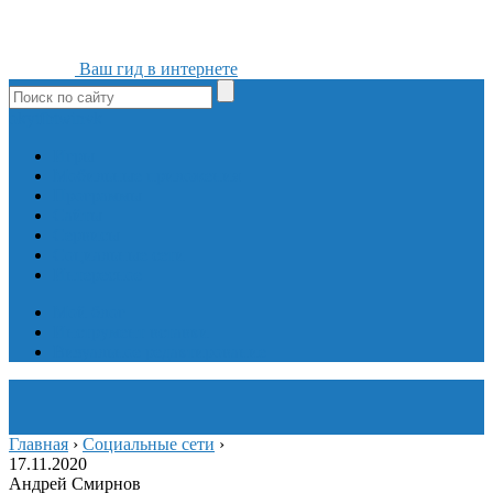
Ваш гид в интернете
ok
yt
fb
tw
in
vk
Игры
Мобильные приложения
Программы
Сайты
Сервисы
Социальные сети
Интересное
Мой блог
Инструмент вставки
Визуальное редактирование
Главная
›
Социальные сети
›
17.11.2020
Андрей Смирнов