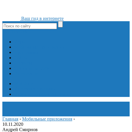
Ваш гид в интернете
ok
yt
fb
tw
in
vk
Игры
Мобильные приложения
Программы
Сайты
Сервисы
Социальные сети
Интересное
Мой блог
Инструмент вставки
Визуальное редактирование
Главная
›
Мобильные приложения
›
10.11.2020
Андрей Смирнов