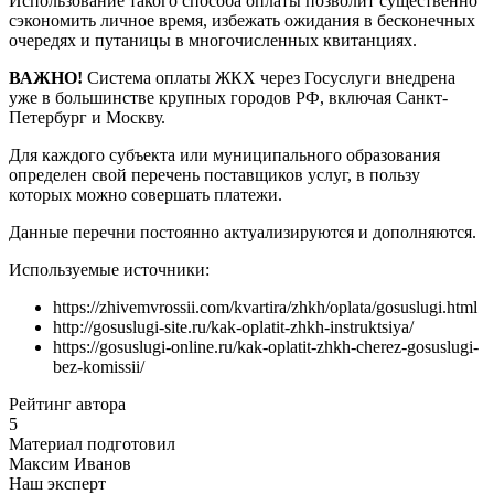
Использование такого способа оплаты позволит существенно
сэкономить личное время, избежать ожидания в бесконечных
очередях и путаницы в многочисленных квитанциях.
ВАЖНО!
Система оплаты ЖКХ через Госуслуги внедрена
уже в большинстве крупных городов РФ, включая Санкт-
Петербург и Москву.
Для каждого субъекта или муниципального образования
определен свой перечень поставщиков услуг, в пользу
которых можно совершать платежи.
Данные перечни постоянно актуализируются и дополняются.
Используемые источники:
https://zhivemvrossii.com/kvartira/zhkh/oplata/gosuslugi.html
http://gosuslugi-site.ru/kak-oplatit-zhkh-instruktsiya/
https://gosuslugi-online.ru/kak-oplatit-zhkh-cherez-gosuslugi-
bez-komissii/
Рейтинг автора
5
Материал подготовил
Максим Иванов
Наш эксперт