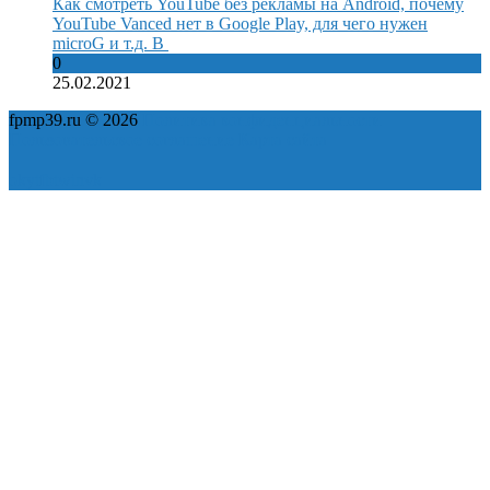
Как смотреть YouTube без рекламы на Android, почему
YouTube Vanced нет в Google Play, для чего нужен
microG и т.д. В
0
25.02.2021
fpmp39.ru © 2026
Политика конфиденциальности
Пользовательское соглашение
Карта сайта
ok
yt
fb
tw
in
vk