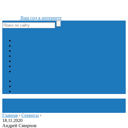
Ваш гид в интернете
ok
yt
fb
tw
in
vk
Игры
Мобильные приложения
Программы
Сайты
Сервисы
Социальные сети
Интересное
Мой блог
Инструмент вставки
Визуальное редактирование
Главная
›
Сервисы
›
18.11.2020
Андрей Смирнов